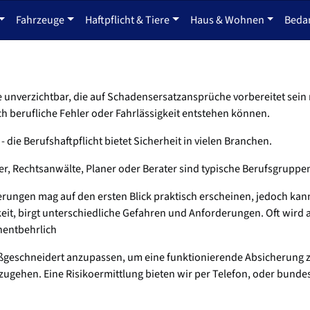
Fahrzeuge
Haftpflicht & Tiere
Haus & Wohnen
Beda
te unverzichtbar, die auf Schadensersatzansprüche vorbereitet sei
ch berufliche Fehler oder Fahrlässigkeit entstehen können.
- die Berufshaftpflicht bietet Sicherheit in vielen Branchen.
r, Rechtsanwälte, Planer oder Berater sind typische Berufsgruppe
erungen mag auf den ersten Blick praktisch erscheinen, jedoch kann 
gkeit, birgt unterschiedliche Gefahren und Anforderungen. Oft wird 
unentbehrlich
ßgeschneidert anzupassen, um eine funktionierende Absicherung zu 
ugehen. Eine Risikoermittlung bieten wir per Telefon, oder bundesw